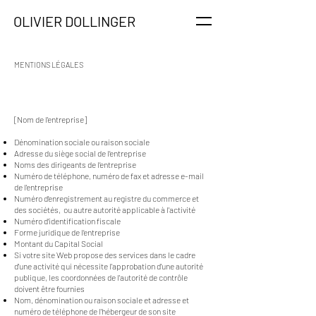
OLIVIER DOLLINGER
MENTIONS LÉGALES
[Nom de l'entreprise]
Dénomination sociale ou raison sociale
Adresse du siège social de l’entreprise
Noms des dirigeants de l’entreprise
Numéro de téléphone, numéro de fax et adresse e-mail
de l'entreprise
Numéro d’enregistrement au registre du commerce et
des sociétés, ou autre autorité applicable à l'activité
Numéro d’identification fiscale
Forme juridique de l’entreprise
Montant du Capital Social
Si votre site Web propose des services dans le cadre
d'une activité qui nécessite l'approbation d'une autorité
publique, les coordonnées de l'autorité de contrôle
doivent être fournies
Nom, dénomination ou raison sociale et adresse et
numéro de téléphone de l'hébergeur de son site