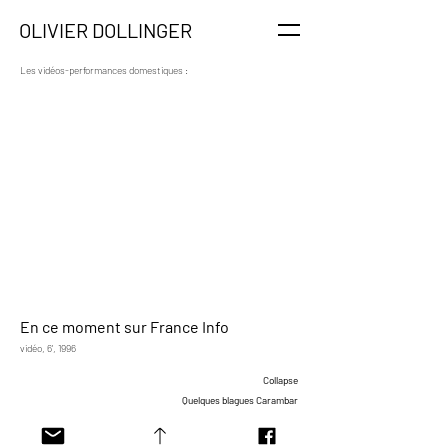
OLIVIER DOLLINGER
Les vidéos-performances domestiques :
En ce moment sur France Info
vidéo, 6', 1996
Collapse
Quelques blagues Carambar
Apocalypse Now